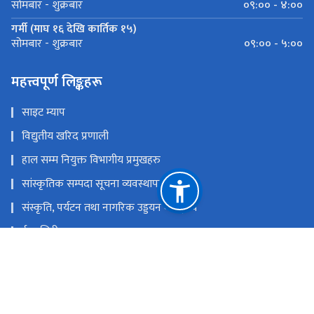
०९:०० - ४:००
सोमबार - शुक्रबार
गर्मी (माघ १६ देखि कार्तिक १५)
०९:०० - ५:००
सोमबार - शुक्रबार
महत्त्वपूर्ण लिङ्कहरू
साइट म्याप
विद्युतीय खरिद प्रणाली
हाल सम्म नियुक्त विभागीय प्रमुखहरु
सांस्कृतिक सम्पदा सूचना व्यवस्थापन प्रणाली
संस्कृति, पर्यटन तथा नागरिक उड्डयन मन्त्रा्लय
ई-हाजिरी
नेपाल राष्ट्रिय एकद्वार प्रणाली
युनेस्को विश्व सम्पदा नेपाल
राष्ट्रिय प्राकृतिक स्रोत तथा वित्त आयोग