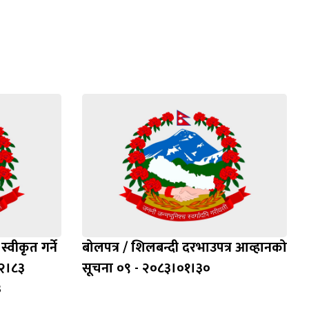
्वीकृत गर्ने
बोलपत्र / शिलबन्दी दरभाउपत्र आव्हानको
२।८३
सूचना ०९ - २०८३।०१।३०
३