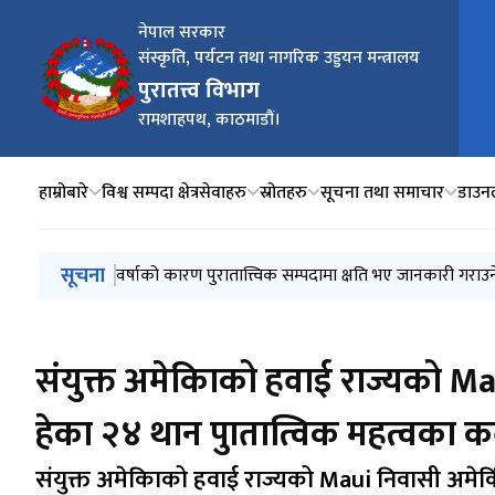
नेपाल सरकार
संस्कृति, पर्यटन तथा नागरिक उड्डयन मन्त्रालय
मुख्य
पुरातत्त्व विभाग
रामशाहपथ, काठमाडौं।
हाम्रोबारे
विश्व सम्पदा क्षेत्र
सेवाहरु
स्रोतहरु
सूचना तथा समाचार
डाउन
मुख्य नेभिगेसनमा जानुहोस्
सूचना
कपिलवस्तु जिल्ला तिलौराकोट पुरातात्त्विक स्थल वरपर अधिग
संस्कृति, पर्यटन तथा नागरिक उड्डयन मन्त्रालयमा कार्यरत कर
वर्षाको कारण पुरातात्त्विक सम्पदामा क्षति भए जानकारी गराउन
सिलबन्दी बोलपत्र/दरभाउपत्र स्वीकृत गर्ने आशयको सूचना न
संयुक्त अमेकिाको हवाई राज्यको 
हेका २४ थान पुातात्विक महत्वका क
संयुक्त अमेकिाको हवाई राज्यको Maui निवासी अमेक