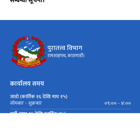
सम्बन्धी सूचना।
पुरातत्त्व विभाग
रामशाहपथ, काठमाडौं।
कार्यालय समय
जाडो (कार्तिक १६ देखि माघ १५)
०९:०० - ४:००
सोमबार - शुक्रबार
गर्मी (माघ १६ देखि कार्तिक १५)
०९:०० - ५:००
सोमबार - शुक्रबार