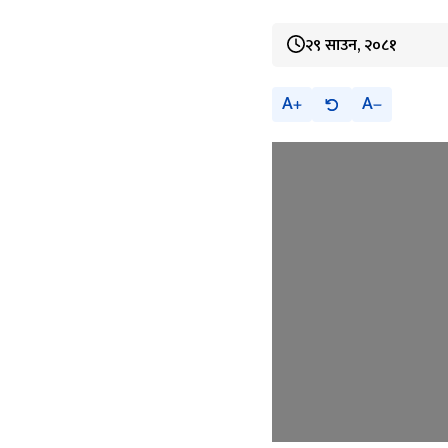
२९ साउन, २०८१
A
A