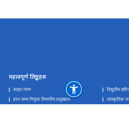
महत्त्वपूर्ण लिङ्कहरू
साइट म्याप
विद्युतीय खरि
हाल सम्म नियुक्त विभागीय प्रमुखहरु
सांस्कृतिक सम
संस्कृति, पर्यटन तथा नागरिक उड्डयन मन्त्रा्लय
ई-हाजिरी
नेपाल राष्ट्रिय एकद्वार प्रणाली
युनेस्को विश्व
राष्ट्रिय प्राकृतिक स्रोत तथा वित्त आयोग