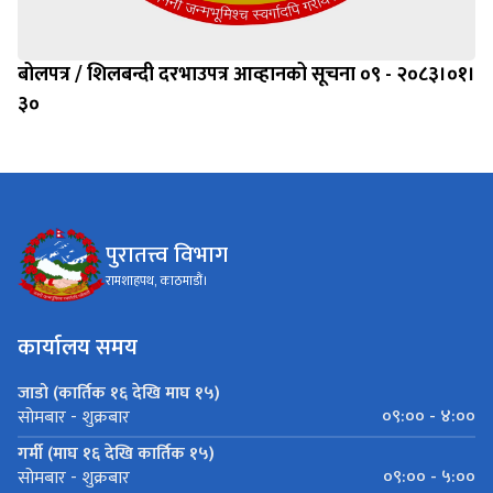
बोलपत्र / शिलबन्दी दरभाउपत्र आव्हानको सूचना ०९ - २०८३।०१।
३०
पुरातत्त्व विभाग
रामशाहपथ, काठमाडौं।
कार्यालय समय
जाडो (कार्तिक १६ देखि माघ १५)
०९:०० - ४:००
सोमबार - शुक्रबार
गर्मी (माघ १६ देखि कार्तिक १५)
०९:०० - ५:००
सोमबार - शुक्रबार