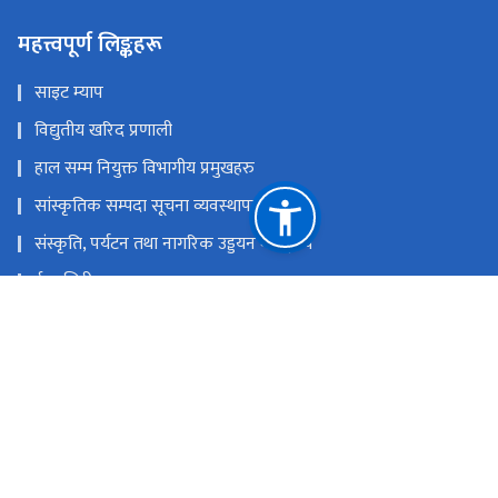
महत्त्वपूर्ण लिङ्कहरू
साइट म्याप
विद्युतीय खरिद प्रणाली
हाल सम्म नियुक्त विभागीय प्रमुखहरु
सांस्कृतिक सम्पदा सूचना व्यवस्थापन प्रणाली
संस्कृति, पर्यटन तथा नागरिक उड्डयन मन्त्रा्लय
ई-हाजिरी
नेपाल राष्ट्रिय एकद्वार प्रणाली
युनेस्को विश्व सम्पदा नेपाल
राष्ट्रिय प्राकृतिक स्रोत तथा वित्त आयोग
रामशाहपथ, काठमाडौं।
info@doa.gov.np
०१-४२००८४९