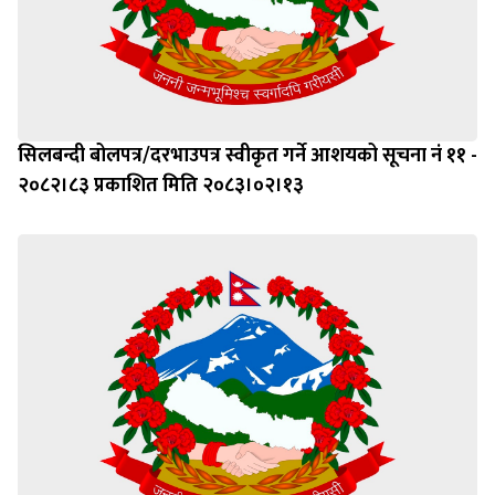
सिलबन्दी बोलपत्र/दरभाउपत्र स्वीकृत गर्ने आशयको सूचना नं ११ -
२०८२।८३ प्रकाशित मिति २०८३।०२।१३