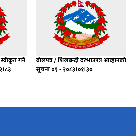
्वीकृत गर्ने
बोलपत्र / शिलबन्दी दरभाउपत्र आव्हानको
२।८३
सूचना ०९ - २०८३।०१।३०
३