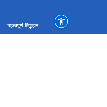
महत्त्वपूर्ण लिङ्कहरू
साइट म्याप
विद्युतीय खरि
हाल सम्म नियुक्त विभागीय प्रमुखहरु
सांस्कृतिक सम
संस्कृति, पर्यटन तथा नागरिक उड्डयन मन्त्रा्लय
ई-हाजिरी
नेपाल राष्ट्रिय एकद्वार प्रणाली
युनेस्को विश्व
राष्ट्रिय प्राकृतिक स्रोत तथा वित्त आयोग