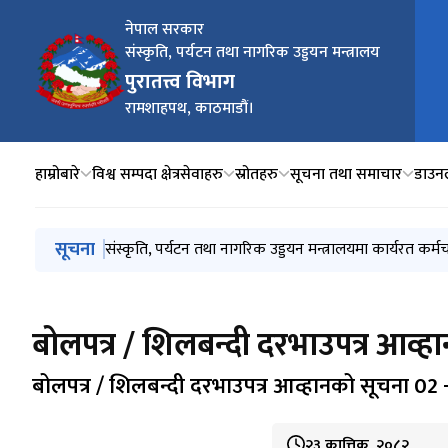
नेपाल सरकार
संस्कृति, पर्यटन तथा नागरिक उड्डयन मन्त्रालय
मुख्य
पुरातत्त्व विभाग
रामशाहपथ, काठमाडौं।
हाम्रोबारे
विश्व सम्पदा क्षेत्र
सेवाहरु
स्रोतहरु
सूचना तथा समाचार
डाउन
मुख्य नेभिगेसनमा जानुहोस्
सूचना
कपिलवस्तु जिल्ला तिलौराकोट पुरातात्त्विक स्थल वरपर अधिग
संस्कृति, पर्यटन तथा नागरिक उड्डयन मन्त्रालयमा कार्यरत कर
वर्षाको कारण पुरातात्त्विक सम्पदामा क्षति भए जानकारी गराउन
सिलबन्दी बोलपत्र/दरभाउपत्र स्वीकृत गर्ने आशयको सूचना न
बोलपत्र / शिलबन्दी दरभाउपत्र आव्
बोलपत्र / शिलबन्दी दरभाउपत्र आव्हानको सूचना 02
२३ कात्तिक, २०८२