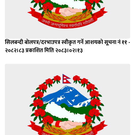
सिलबन्दी बोलपत्र/दरभाउपत्र स्वीकृत गर्ने आशयको सूचना नं ११ -
२०८२।८३ प्रकाशित मिति २०८३।०२।१३