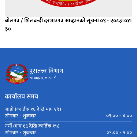
बोलपत्र / शिलबन्दी दरभाउपत्र आव्हानको सूचना ०९ - २०८३।०१।
३०
पुरातत्त्व विभाग
रामशाहपथ, काठमाडौं।
कार्यालय समय
जाडो (कार्तिक १६ देखि माघ १५)
०९:०० - ४:००
सोमबार - शुक्रबार
गर्मी (माघ १६ देखि कार्तिक १५)
०९:०० - ५:००
सोमबार - शुक्रबार