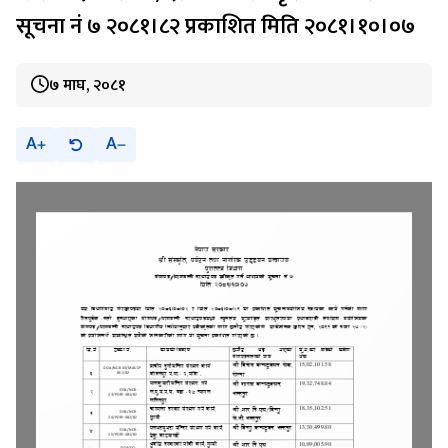
सूचना नं ७ २०८१।८२ प्रकाशित मिति २०८१।१०।०७
७ माघ, २०८१
A
A