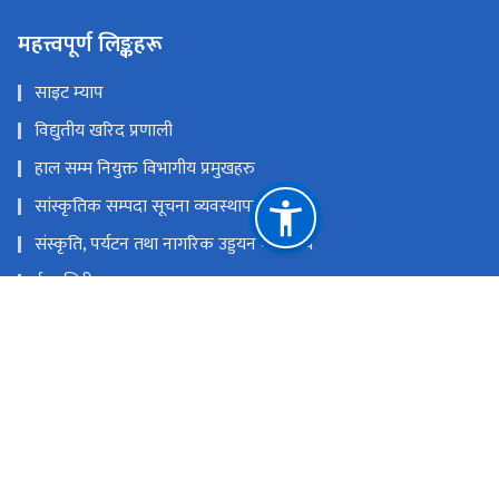
महत्त्वपूर्ण लिङ्कहरू
साइट म्याप
विद्युतीय खरिद प्रणाली
हाल सम्म नियुक्त विभागीय प्रमुखहरु
सांस्कृतिक सम्पदा सूचना व्यवस्थापन प्रणाली
संस्कृति, पर्यटन तथा नागरिक उड्डयन मन्त्रा्लय
ई-हाजिरी
नेपाल राष्ट्रिय एकद्वार प्रणाली
युनेस्को विश्व सम्पदा नेपाल
राष्ट्रिय प्राकृतिक स्रोत तथा वित्त आयोग
रामशाहपथ, काठमाडौं।
info@doa.gov.np
०१-४२००८४९