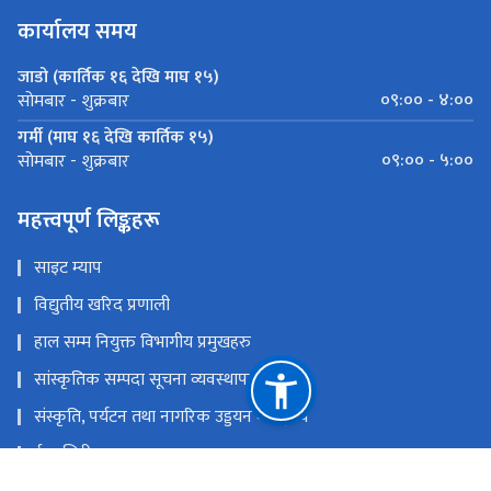
कार्यालय समय
जाडो (कार्तिक १६ देखि माघ १५)
०९:०० - ४:००
सोमबार - शुक्रबार
गर्मी (माघ १६ देखि कार्तिक १५)
०९:०० - ५:००
सोमबार - शुक्रबार
महत्त्वपूर्ण लिङ्कहरू
साइट म्याप
विद्युतीय खरिद प्रणाली
हाल सम्म नियुक्त विभागीय प्रमुखहरु
सांस्कृतिक सम्पदा सूचना व्यवस्थापन प्रणाली
संस्कृति, पर्यटन तथा नागरिक उड्डयन मन्त्रा्लय
ई-हाजिरी