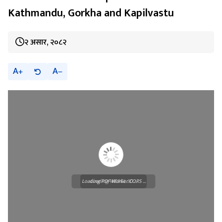
Kathmandu, Gorkha and Kapilvastu
२ असार, २०८२
A
A
Loading PDF Worker CORS ...
Loading WEBGL 3D ...