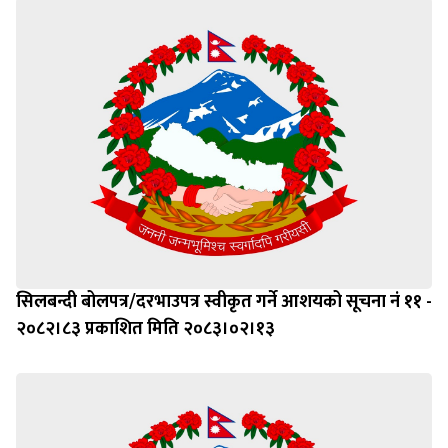
सिलबन्दी बोलपत्र/दरभाउपत्र स्वीकृत गर्ने आशयको सूचना नं ११ -
२०८२।८३ प्रकाशित मिति २०८३।०२।१३