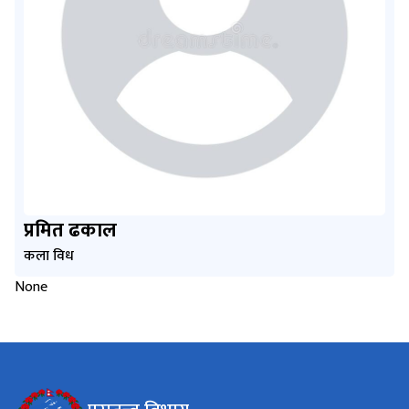
प्रमित ढकाल
कला विध
None