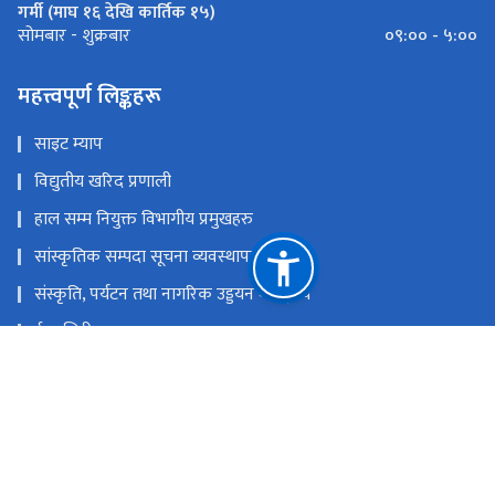
गर्मी (माघ १६ देखि कार्तिक १५)
०९:०० - ५:००
सोमबार - शुक्रबार
महत्त्वपूर्ण लिङ्कहरू
साइट म्याप
विद्युतीय खरिद प्रणाली
हाल सम्म नियुक्त विभागीय प्रमुखहरु
सांस्कृतिक सम्पदा सूचना व्यवस्थापन प्रणाली
संस्कृति, पर्यटन तथा नागरिक उड्डयन मन्त्रा्लय
ई-हाजिरी
नेपाल राष्ट्रिय एकद्वार प्रणाली
युनेस्को विश्व सम्पदा नेपाल
राष्ट्रिय प्राकृतिक स्रोत तथा वित्त आयोग